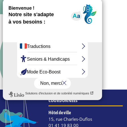
COORDONNÉES
Hôtel de ville
15, rue Charles-Duflos
01 41 19 83 00