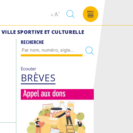
Decrease
Increase
MENU
A
A
font
font
size.
size.
VILLE SPORTIVE ET CULTURELLE
RECHERCHE
Ecouter
BRÈVES