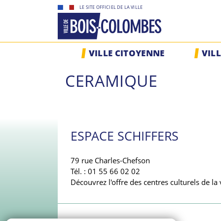
Skip
LE SITE OFFICIEL DE LA VILLE
to
content
Site
VILLE CITOYENNE
VIL
officiel
de
CERAMIQUE
la
ville
de
Bois-
Colombes
ESPACE SCHIFFERS
79 rue Charles-Chefson
Tél. : 01 55 66 02 02
Découvrez l'offre des centres culturels de la v