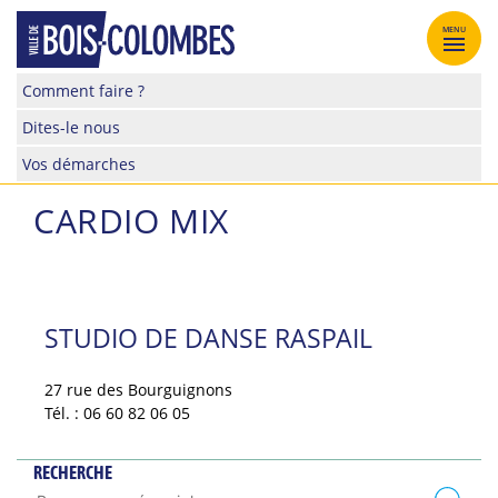
Skip
to
MENU
content
Site
Comment faire ?
officiel
Dites-le nous
de
la
Vos démarches
ville
de
CARDIO MIX
Bois-
Colombes
STUDIO DE DANSE RASPAIL
27 rue des Bourguignons
Tél. : 06 60 82 06 05
RECHERCHE