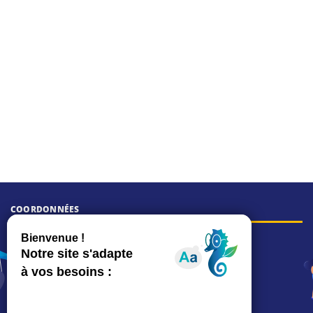
COORDONNÉES
Hôtel de ville
15, rue Charles-Duflos
01 41 19 83 00
Mairie de quartier Mermoz
Depuis le 28/01/2026 :