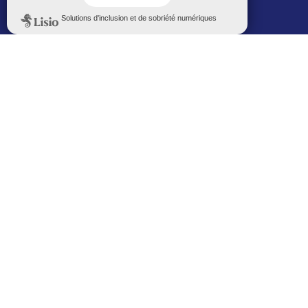
Politique de confidentialité
Le Mémorial numérique
L’espace famille (bois-co déclic)
Boiscoboutiques.fr
Le site de la médiathèque
Entre Bois-Colombiens
SUIVEZ-NOUS AUTREMENT
Sur bois-co mobile
La ville dans votre poche
M’inscrire
Newsletters
Recevez les informations par mail
M’inscrire
Service SMS
Recevez les alertes sur votre smartphone
Sur les réseaux