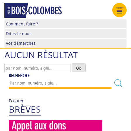
Skip
to
MENU
content
Site
Comment faire ?
officiel
Dites-le nous
de
la
Vos démarches
ville
AUCUN RÉSULTAT
de
Bois-
Colombes
RECHERCHE
Ecouter
BRÈVES