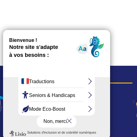
COORDONNÉES
Hôtel de ville
15, rue Charles-Duflos
01 41 19 83 00
Mairie de quartier Mermoz
Depuis le 28/01/2026 :
90, rue de l'Abbé Jean-Glatz
01 71 11 45 45