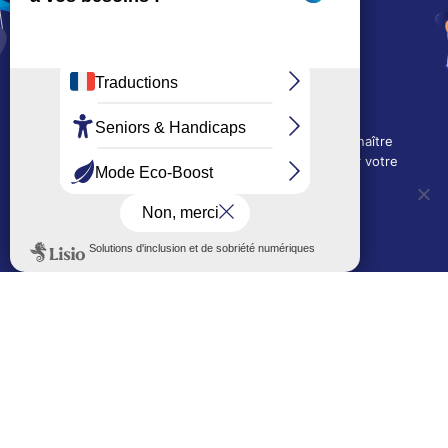
15, rue Charles-Duflos
01 41 19 83 00
Mairie de quartier Mermoz
Depuis le 28/01/2026 :
90, rue de l'Abbé Jean-Glatz
01 71 11 45 45
Nous utilisons des cookies techniques pour connaître
Mairie de quartier Les Bruyères
l'évolution de l'audience du site et pour améliorer votre
2, allée Marc-Birkigt
expérience.
01 56 83 75 10
OUI, j'accepte
NON, je refuse
Voir les horaires
LES AUTRES SITES DE LA VILLE
Politique de confidentialité
Le Mémorial numérique
L’espace famille (bois-co déclic)
Boiscoboutiques.fr
Le site de la médiathèque
Entre Bois-Colombiens