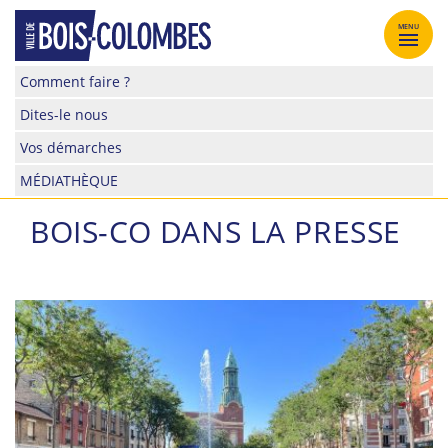
Skip
to
MENU
content
Site
Comment faire ?
officiel
Dites-le nous
de
la
Vos démarches
ville
MÉDIATHÈQUE
de
Bois-
BOIS-CO DANS LA PRESSE
Colombes