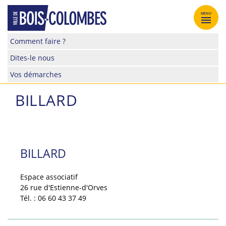
Skip
to
MENU
content
Site
Comment faire ?
officiel
Dites-le nous
de
la
Vos démarches
ville
de
BILLARD
Bois-
Colombes
BILLARD
Espace associatif
26 rue d'Estienne-d'Orves
Tél. : 06 60 43 37 49