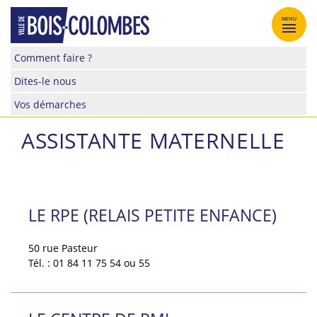
Skip
to
MENU
content
Site
Comment faire ?
officiel
Dites-le nous
de
la
Vos démarches
ville
de
ASSISTANTE MATERNELLE
Bois-
Colombes
LE RPE (RELAIS PETITE ENFANCE)
50 rue Pasteur
Tél. : 01 84 11 75 54 ou 55