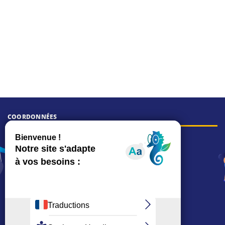
COORDONNÉES
Hôtel de ville
15, rue Charles-Duflos
01 41 19 83 00
Mairie de quartier Mermoz
Depuis le 28/01/2026 :
90, rue de l'Abbé Jean-Glatz
01 71 11 45 45
Mairie de quartier Les Bruyères