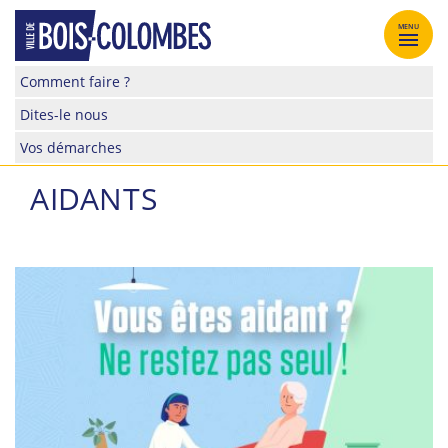
Skip
to
MENU
content
Site
Comment faire ?
officiel
Dites-le nous
de
la
Vos démarches
ville
de
AIDANTS
Bois-
Colombes