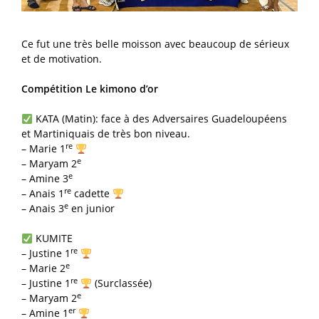
Ce fut une très belle moisson avec beaucoup de sérieux
et de motivation.
Compétition Le kimono d’or
KATA (Matin): face à des Adversaires Guadeloupéens
et Martiniquais de très bon niveau.
re
– Marie 1
e
– Maryam 2
e
– Amine 3
re
– Anais 1
cadette
e
– Anais 3
en junior
KUMITE
re
– Justine 1
e
– Marie 2
re
– Justine 1
(Surclassée)
e
– Maryam 2
er
– Amine 1