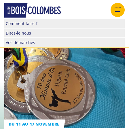
Skip
to
MENU
content
Site
Comment faire ?
officiel
Dites-le nous
de
la
Vos démarches
ville
de
Bois-
Colombes
DU 11 AU 17 NOVEMBRE