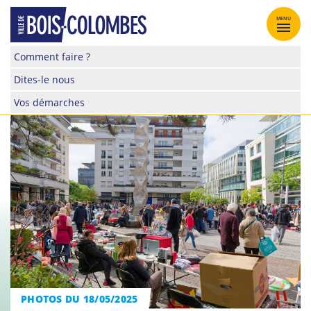
Skip
to
MENU
content
Site
Comment faire ?
officiel
Dites-le nous
de
la
Vos démarches
ville
de
Bois-
Colombes
PHOTOS DU 18/05/2025