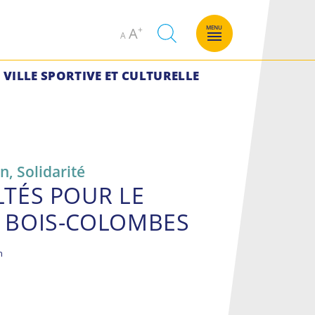
Decrease
Increase
MENU
A
A
font
font
size.
size.
VILLE SPORTIVE ET CULTURELLE
on
,
Solidarité
LTÉS POUR LE
 BOIS-COLOMBES
n