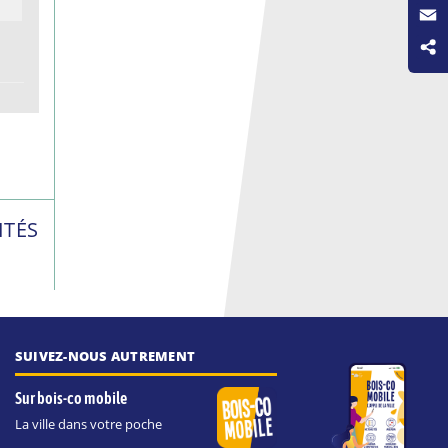
Wha
Emai
ITÉS
SUIVEZ-NOUS AUTREMENT
Sur bois-co mobile
La ville dans votre poche