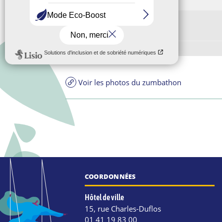
Zumbathon
Bridge
Voir les photos du zumbathon
COORDONNÉES
Hôtel de ville
15, rue Charles-Duflos
01 41 19 83 00