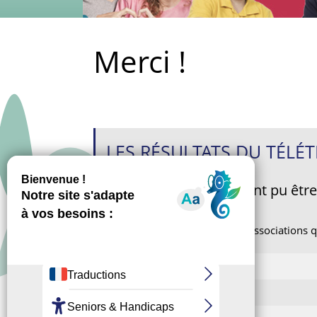
Merci !
LES RÉSULTATS DU TÉLÉ
Grâce à vous,
2531 €
ont pu être
Merci à tous vos dons et aux associations q
BCS Gym rythmique
Tarot