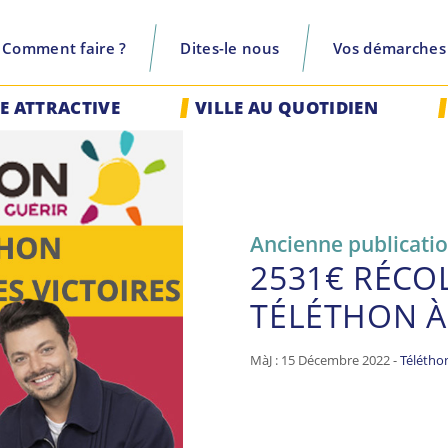
Comment faire ?
Dites-le nous
Vos démarches
recherche
LE ATTRACTIVE
VILLE AU QUOTIDIEN
Ancienne publicati
2531€ RÉCO
TÉLÉTHON À
MàJ : 15 Décembre 2022 -
Télétho