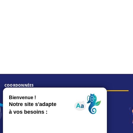
COORDONNÉES
Hôtel de ville
15, rue Charles-Duflos
01 41 19 83 00
Mairie de quartier Mermoz
Depuis le 28/01/2026 :
90, rue de l'Abbé Jean-Glatz