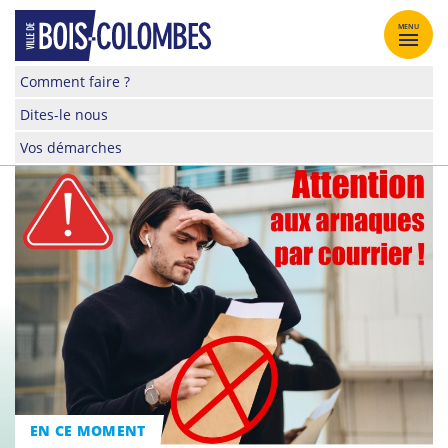
Skip
to
MENU
content
Site
Comment faire ?
officiel
Dites-le nous
de
la
Vos démarches
ville
de
Bois-
Colombes
EN CE MOMENT