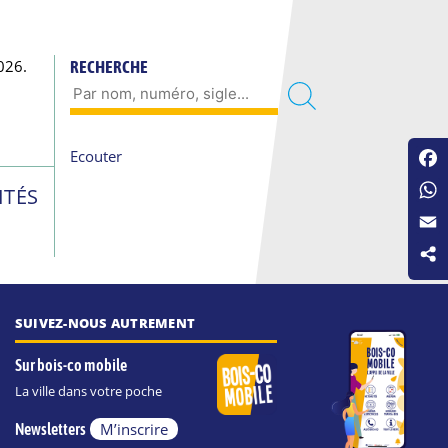
026.
RECHERCHE
Ecouter
Fac
ITÉS
Wha
Emai
SUIVEZ-NOUS AUTREMENT
Sur bois-co mobile
La ville dans votre poche
M’inscrire
Newsletters