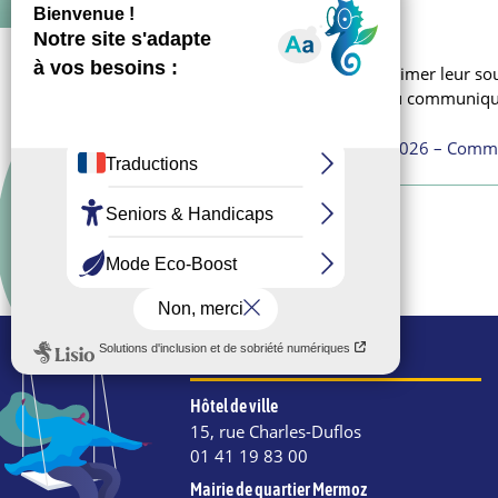
Le maire et les élus tiennent exprimer leur s
Veuillez prendre connaissance du communiqu
Drame familial du 7 janvier 2026 – Comm
COORDONNÉES
Hôtel de ville
15, rue Charles-Duflos
01 41 19 83 00
Mairie de quartier Mermoz