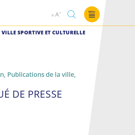
Decrease
Increase
MENU
A
A
font
font
size.
size.
VILLE SPORTIVE ET CULTURELLE
on
,
Publications de la ville
,
É DE PRESSE