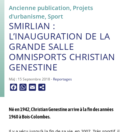
Ancienne publication
,
Projets
d'urbanisme
,
Sport
SMIRLIAN :
L’INAUGURATION DE LA
GRANDE SALLE
OMNISPORTS CHRISTIAN
GENESTINE
MàJ : 15 Septembre 2018 -
Reportages
Facebook
WhatsApp
Email
Né en 1942, Christian Genestine arrive à la fin des années
1960 à Bois-Colombes.
Il y a vécu jusqu’à la fin de sa vie, en 2007. Très sportif, il