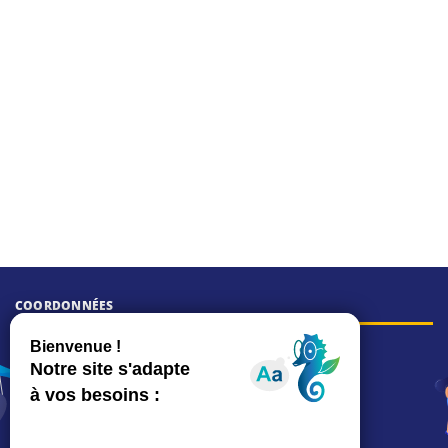
COORDONNÉES
Hôtel de ville
15, rue Charles-Duflos
01 41 19 83 00
Mairie de quartier Mermoz
Depuis le 28/01/2026 :