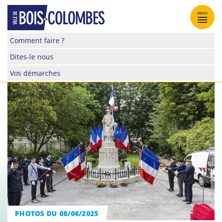
Skip
to
MENU
content
Site
Comment faire ?
officiel
Dites-le nous
de
la
Vos démarches
ville
de
Bois-
Colombes
PHOTOS DU 08/06/2025