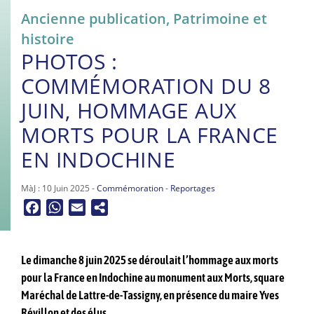
Ancienne publication
,
Patrimoine et
histoire
PHOTOS :
COMMÉMORATION DU 8
JUIN, HOMMAGE AUX
MORTS POUR LA FRANCE
EN INDOCHINE
MàJ : 10 Juin 2025 -
Commémoration
-
Reportages
Facebook
WhatsApp
Email
Le dimanche 8 juin 2025 se déroulait l’hommage aux morts
pour la France en Indochine au monument aux Morts, square
Maréchal de Lattre-de-Tassigny, en présence du maire Yves
Révillon et des élus.