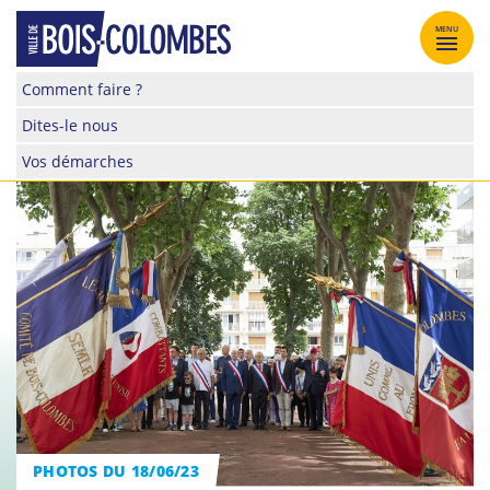
Skip
to
MENU
content
Site
Comment faire ?
officiel
Dites-le nous
de
la
Vos démarches
ville
de
Bois-
Colombes
PHOTOS DU 18/06/23