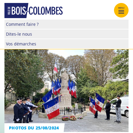
Skip
to
MENU
content
Site
Comment faire ?
officiel
Dites-le nous
de
la
Vos démarches
ville
de
Bois-
Colombes
PHOTOS DU 25/08/2024