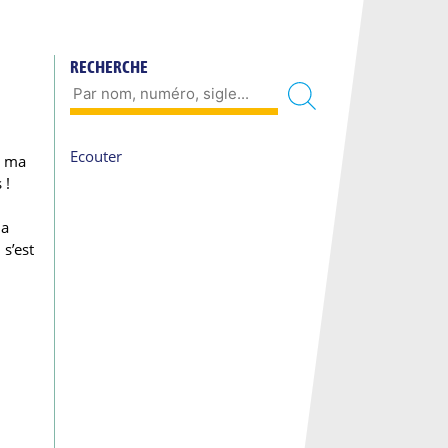
RECHERCHE
Ecouter
n ma
 !
la
 s’est