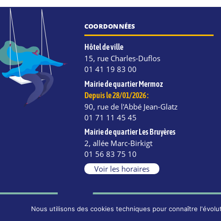
COORDONNÉES
Hôtel de ville
15, rue Charles-Duflos
01 41 19 83 00
Mairie de quartier Mermoz
Depuis le 28/01/2026 :
90, rue de l'Abbé Jean-Glatz
01 71 11 45 45
Mairie de quartier Les Bruyères
2, allée Marc-Birkigt
e
kedIn
Instagram
01 56 83 75 10
Voir les horaires
Nous utilisons des cookies techniques pour connaître l'évolut