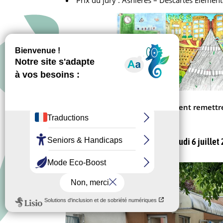
Prix du jury : Asnières – Descartes Eléme
Pour les villes lauréates, l’EPT vient remett
Bravo à tous !
La remise des prix a eu lieu le jeudi 6 juillet