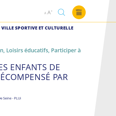
Decrease
Increase
MENU
A
A
font
font
size.
size.
VILLE SPORTIVE ET CULTURELLE
on
,
Loisirs éducatifs
,
Participer à
ES ENFANTS DE
RÉCOMPENSÉ PAR
e Seine
-
PLUi