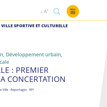
Decrease
Increase
MENU
A
A
font
font
size.
size.
VILLE SPORTIVE ET CULTURELLE
on
,
Développement urbain
,
ocale
LE : PREMIER
 LA CONCERTATION
 Ville
-
Reportages
-
RPI