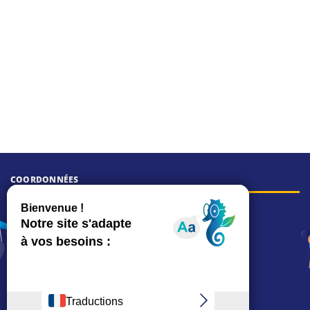
COORDONNÉES
Hôtel de ville
15, rue Charles-Duflos
01 41 19 83 00
Mairie de quartier Mermoz
Depuis le 28/01/2026 :
90, rue de l'Abbé Jean-Glatz
01 71 11 45 45