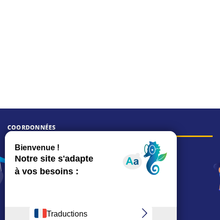
COORDONNÉES
Hôtel de ville
15, rue Charles-Duflos
01 41 19 83 00
Mairie de quartier Mermoz
Depuis le 28/01/2026 :
90, rue de l'Abbé Jean-Glatz
01 71 11 45 45