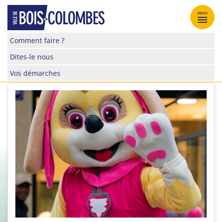
Skip
to
MENU
content
Site
Comment faire ?
officiel
Dites-le nous
de
la
Vos démarches
ville
de
Bois-
Colombes