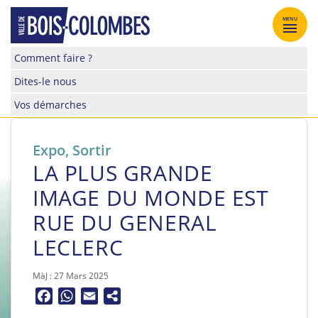
Skip
to
MENU
content
Site
Comment faire ?
officiel
Dites-le nous
de
la
Vos démarches
ville
de
Bois-
Expo
,
Sortir
Colombes
LA PLUS GRANDE
IMAGE DU MONDE EST
RUE DU GENERAL
LECLERC
MàJ : 27 Mars 2025
Facebook
WhatsApp
Email