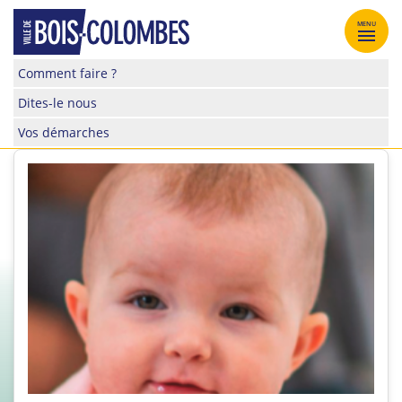
Skip
to
MENU
content
Site
Comment faire ?
officiel
Dites-le nous
de
la
Vos démarches
ville
de
Bois-
Colombes