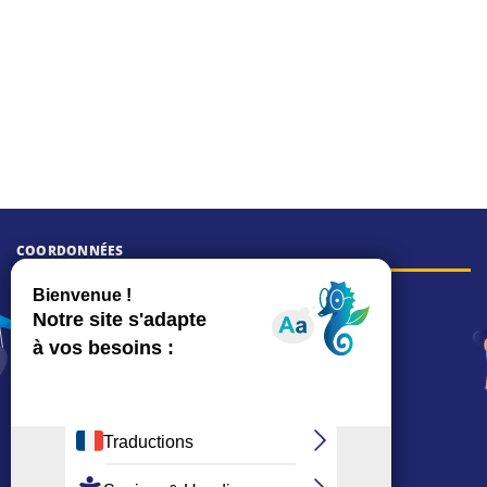
COORDONNÉES
Hôtel de ville
15, rue Charles-Duflos
01 41 19 83 00
Mairie de quartier Mermoz
Depuis le 28/01/2026 :
90, rue de l'Abbé Jean-Glatz
01 71 11 45 45
Mairie de quartier Les Bruyères