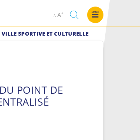
Decrease
Increase
MENU
A
A
font
font
size.
size.
VILLE SPORTIVE ET CULTURELLE
DU POINT DE
ENTRALISÉ