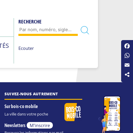
RECHERCHE
TÉS
Ecouter
Fac
Wha
Emai
SUIVEZ-NOUS AUTREMENT
Sur bois-co mobile
La ville dans votre poche
M’inscrire
Newsletters
Recevez les informations par mail