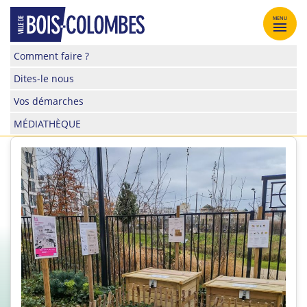
Skip
to
MENU
content
Site
Comment faire ?
officiel
Dites-le nous
de
la
Vos démarches
ville
MÉDIATHÈQUE
de
Bois-
Colombes