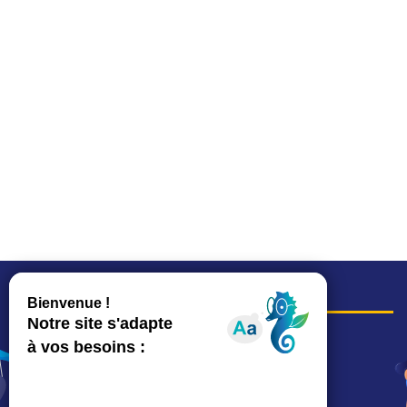
COORDONNÉES
Hôtel de ville
15, rue Charles-Duflos
01 41 19 83 00
Mairie de quartier Mermoz