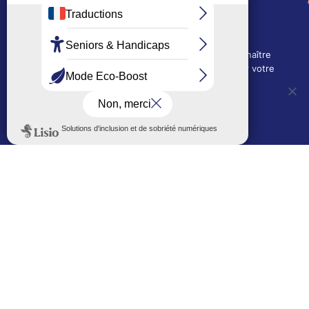
Depuis le 28/01/2026 :
90, rue de l'Abbé Jean-Glatz
01 71 11 45 45
Nous utilisons des cookies techniques pour connaître
Mairie de quartier Les Bruyères
l'évolution de l'audience du site et pour améliorer votre
2, allée Marc-Birkigt
expérience.
01 56 83 75 10
OUI, j'accepte
NON, je refuse
Voir les horaires
LES AUTRES SITES DE LA VILLE
Politique de confidentialité
Le Mémorial numérique
L’espace famille (bois-co déclic)
Boiscoboutiques.fr
Le site de la médiathèque
Entre Bois-Colombiens
SUIVEZ-NOUS AUTREMENT
Sur bois-co mobile