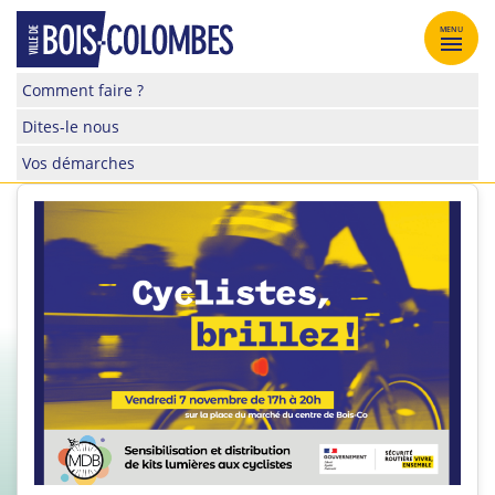
Skip
to
MENU
content
Site
Comment faire ?
officiel
Dites-le nous
de
la
Vos démarches
ville
de
Bois-
Colombes