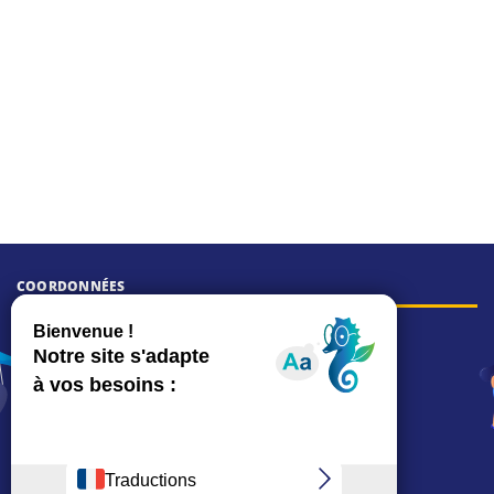
COORDONNÉES
Hôtel de ville
15, rue Charles-Duflos
01 41 19 83 00
Mairie de quartier Mermoz
Depuis le 28/01/2026 :
90, rue de l'Abbé Jean-Glatz
01 71 11 45 45