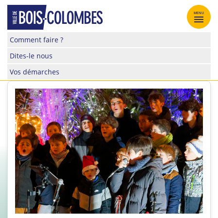
Skip
to
MENU
content
Site
Comment faire ?
officiel
Dites-le nous
de
la
Vos démarches
ville
de
Bois-
Colombes