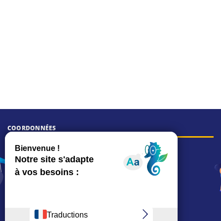
COORDONNÉES
Hôtel de ville
15, rue Charles-Duflos
01 41 19 83 00
Mairie de quartier Mermoz
Depuis le 28/01/2026 :
90, rue de l'Abbé Jean-Glatz
01 71 11 45 45