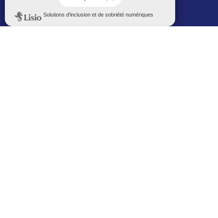
Politique de confidentialité
Le Mémorial numérique
L’espace famille (bois-co déclic)
Boiscoboutiques.fr
Le site de la médiathèque
Entre Bois-Colombiens
SUIVEZ-NOUS AUTREMENT
Sur bois-co mobile
La ville dans votre poche
M’inscrire
Newsletters
Recevez les informations par mail
M’inscrire
Service SMS
Recevez les alertes sur votre smartphone
Sur les réseaux