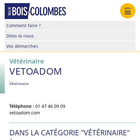
Skip
to
MENU
content
Site
Comment faire ?
officiel
Dites-le nous
de
la
Vos démarches
ville
de
Vétérinaire
Bois-
VETOADOM
Colombes
Vétérinaire
Téléphone :
01 47 46 09 09
vetoadom.com
DANS LA CATÉGORIE "VÉTÉRINAIRE"