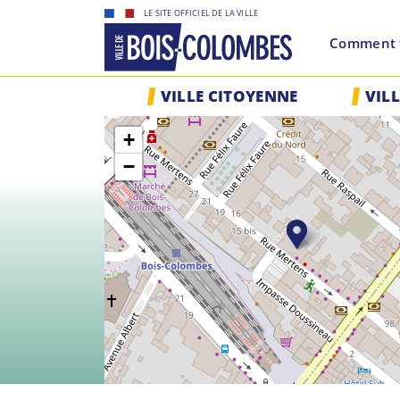
Skip
LE SITE OFFICIEL DE LA VILLE
to
Comment f
content
Site
VILLE CITOYENNE
VIL
officiel
de
+
la
ville
−
de
Bois-
Colombes