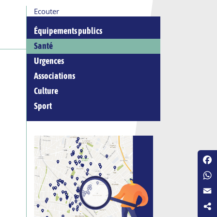
Ecouter
Équipements publics
Santé
Urgences
Associations
Culture
Sport
Fac
Wha
Emai