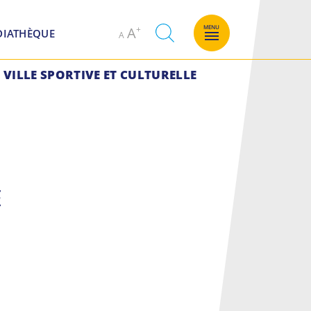
Decrease
Increase
MENU
A
DIATHÈQUE
A
font
font
size.
size.
VILLE SPORTIVE ET CULTURELLE
E