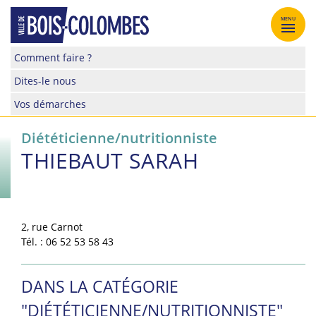
Skip
to
MENU
content
Site
Comment faire ?
officiel
Dites-le nous
de
la
Vos démarches
ville
de
Diététicienne/nutritionniste
Bois-
THIEBAUT SARAH
Colombes
2, rue Carnot
Tél. : 06 52 53 58 43
DANS LA CATÉGORIE
"DIÉTÉTICIENNE/NUTRITIONNISTE"