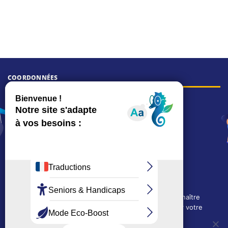
COORDONNÉES
Hôtel de ville
15, rue Charles-Duflos
01 41 19 83 00
Mairie de quartier Mermoz
Depuis le 28/01/2026 :
90, rue de l'Abbé Jean-Glatz
01 71 11 45 45
Mairie de quartier Les Bruyères
2, allée Marc-Birkigt
Nous utilisons des cookies techniques pour connaître
01 56 83 75 10
l'évolution de l'audience du site et pour améliorer votre
Voir les horaires
expérience.