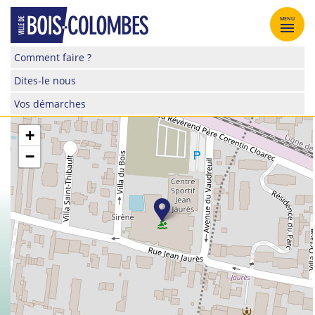
Skip
to
MENU
content
Site
Comment faire ?
officiel
Dites-le nous
de
la
Vos démarches
ville
de
+
Bois-
−
Colombes