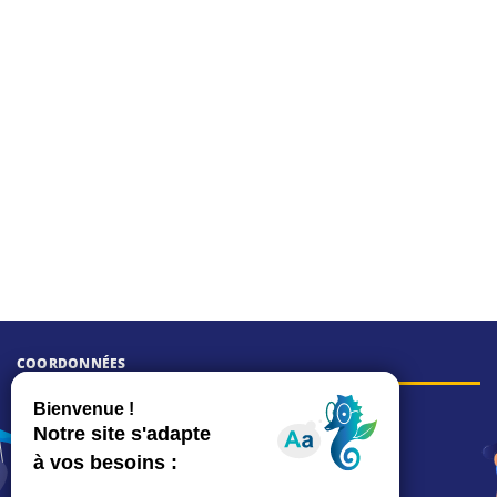
COORDONNÉES
Hôtel de ville
15, rue Charles-Duflos
01 41 19 83 00
Mairie de quartier Mermoz