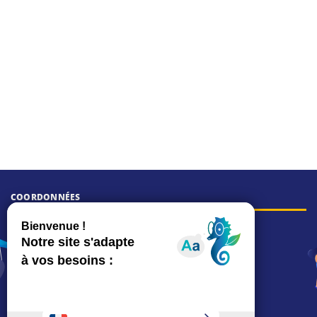
COORDONNÉES
Hôtel de ville
15, rue Charles-Duflos
01 41 19 83 00
Mairie de quartier Mermoz
Depuis le 28/01/2026 :
90, rue de l'Abbé Jean-Glatz