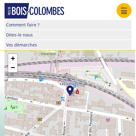
Skip
to
MENU
content
Site
Comment faire ?
officiel
Dites-le nous
de
la
Vos démarches
ville
de
+
Bois-
−
Colombes