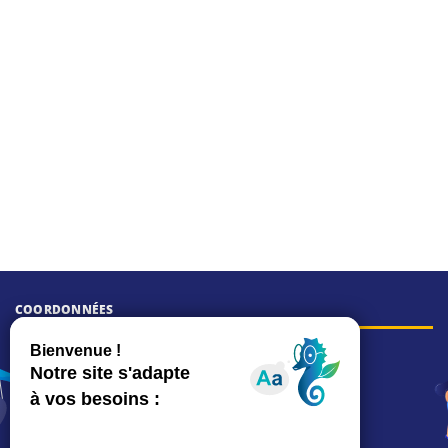
COORDONNÉES
Hôtel de ville
15, rue Charles-Duflos
01 41 19 83 00
Mairie de quartier Mermoz
Depuis le 28/01/2026 :