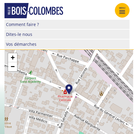
Skip
to
MENU
content
Site
Comment faire ?
officiel
Dites-le nous
de
la
Vos démarches
ville
de
+
Bois-
−
Colombes