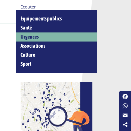
Ecouter
Équipements publics
Santé
Urgences
Associations
Culture
Sport
Fac
Wha
Emai