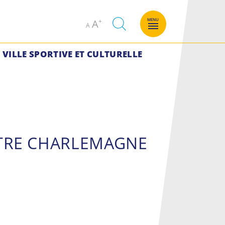
Decrease
Increase
MENU
A
A
font
font
size.
size.
VILLE SPORTIVE ET CULTURELLE
NTRE CHARLEMAGNE