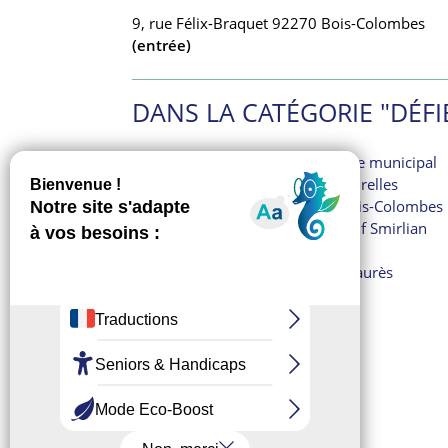
9, rue Félix-Braquet 92270 Bois-Colombes
(entrée)
DANS LA CATÉGORIE "DÉFI
Défibrillateur Centre technique municipal
Défibrillateur Château des Tourelles
Défibrillateur Cimetière de Bois-Colombes
Défibrillateur Complexe sportif Smirlian
Défibrillateur Espace Duflos
Défibrillateur Gymnase Jean-Jaurès
Défibrillateur Hôtel de ville