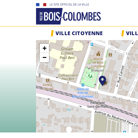
Skip
LE SITE OFFICIEL DE LA VILLE
to
content
Site
VILLE CITOYENNE
VIL
officiel
de
+
la
ville
−
de
Bois-
Colombes