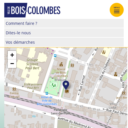
Skip
to
MENU
content
Site
Comment faire ?
officiel
Dites-le nous
de
la
Vos démarches
ville
de
+
Bois-
−
Colombes