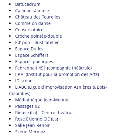
Batucadrum
Calliopé s’amuse
Château des Tourelles
Comme on danse
Conservatoire
Croche pointée-double
Ed’ pop – llustr’atelier
Espace Duflos
Espace Schiffers
Espaces poétiques
Fahrenheit 451 (compagnie théâtrale)
I.P.A. (Institut pour la promotion des Arts)
ID scène
LIABC (Ligue d’improvisation Asnières & Bois-
Colombes)
Médiathèque Jean-Monnet
Passages 92
Rieuse (La) – Centre théâtral
Rose E’tienne CIE (La)
Salle Jean-Renoir
Scène Mermoz