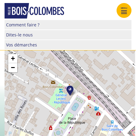
Skip
to
MENU
content
Site
Comment faire ?
officiel
Dites-le nous
de
la
Vos démarches
ville
de
+
Bois-
−
Colombes