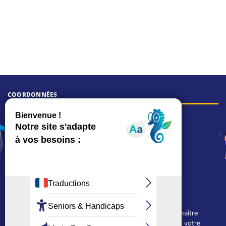
COORDONNÉES
Hôtel de ville
15, rue Charles-Duflos
01 41 19 83 00
Mairie de quartier Mermoz
Depuis le 28/01/2026 :
90, rue de l'Abbé Jean-Glatz
01 71 11 45 45
Mairie de quartier Les Bruyères
2, allée Marc-Birkigt
Nous utilisons des cookies techniques pour connaître
01 56 83 75 10
l'évolution de l'audience du site et pour améliorer votre