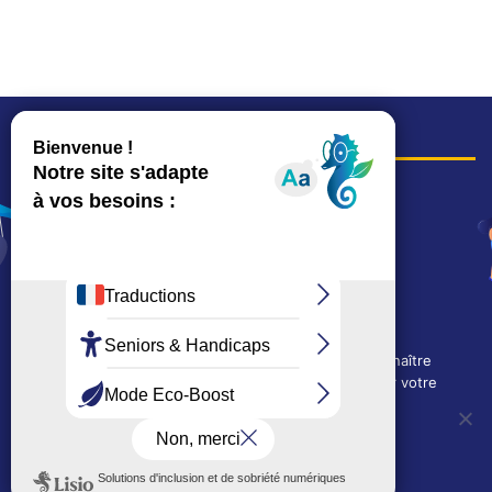
COORDONNÉES
Hôtel de ville
15, rue Charles-Duflos
01 41 19 83 00
Mairie de quartier Mermoz
Depuis le 28/01/2026 :
90, rue de l'Abbé Jean-Glatz
01 71 11 45 45
Nous utilisons des cookies techniques pour connaître
Mairie de quartier Les Bruyères
l'évolution de l'audience du site et pour améliorer votre
2, allée Marc-Birkigt
expérience.
01 56 83 75 10
OUI, j'accepte
NON, je refuse
Voir les horaires
LES AUTRES SITES DE LA VILLE
Politique de confidentialité