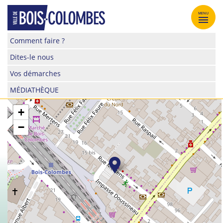
Skip
to
MENU
content
Site
Comment faire ?
officiel
Dites-le nous
de
la
Vos démarches
ville
MÉDIATHÈQUE
de
Bois-
+
Colombes
−