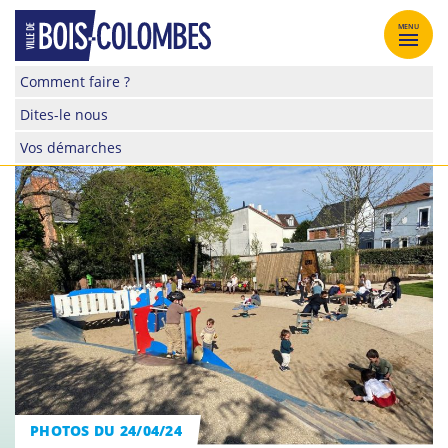
Skip
to
MENU
content
Site
Comment faire ?
officiel
Dites-le nous
de
la
Vos démarches
ville
de
Bois-
Colombes
PHOTOS DU 24/04/24