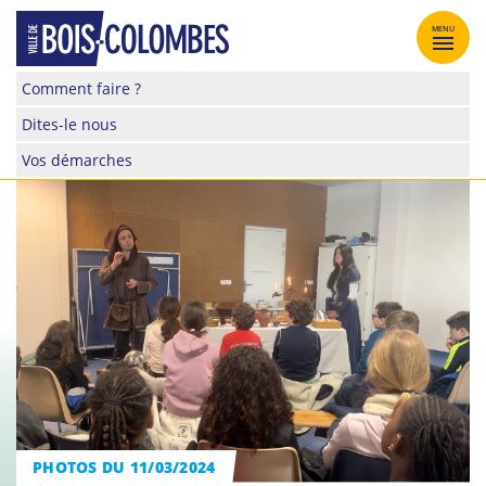
Skip
to
MENU
content
Site
Comment faire ?
officiel
Dites-le nous
de
la
Vos démarches
ville
de
Bois-
Colombes
PHOTOS DU 11/03/2024