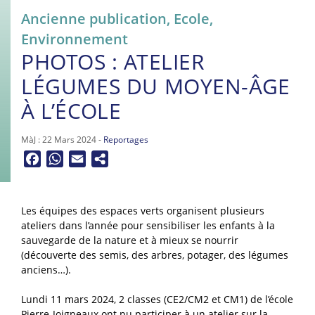
Ancienne publication
,
Ecole
,
Environnement
PHOTOS : ATELIER
LÉGUMES DU MOYEN-ÂGE
À L’ÉCOLE
MàJ : 22 Mars 2024 -
Reportages
Facebook
WhatsApp
Email
Les équipes des espaces verts organisent plusieurs
ateliers dans l’année pour sensibiliser les enfants à la
sauvegarde de la nature et à mieux se nourrir
(découverte des semis, des arbres, potager, des légumes
anciens…).
Lundi 11 mars 2024, 2 classes (CE2/CM2 et CM1) de l’école
Pierre-Joigneaux ont pu participer à un atelier sur la