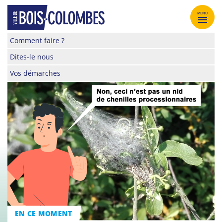
Skip
to
MENU
content
Site
Comment faire ?
officiel
Dites-le nous
de
la
Vos démarches
ville
de
Bois-
Colombes
EN CE MOMENT