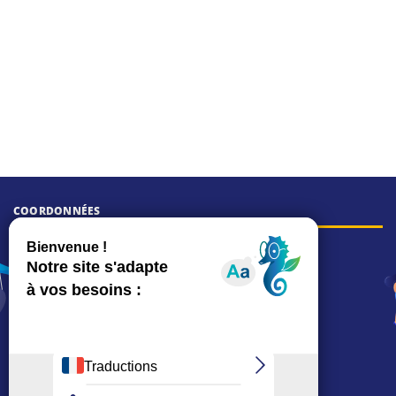
COORDONNÉES
Hôtel de ville
15, rue Charles-Duflos
01 41 19 83 00
Mairie de quartier Mermoz
Depuis le 28/01/2026 :
90, rue de l'Abbé Jean-Glatz
01 71 11 45 45
Mairie de quartier Les Bruyères