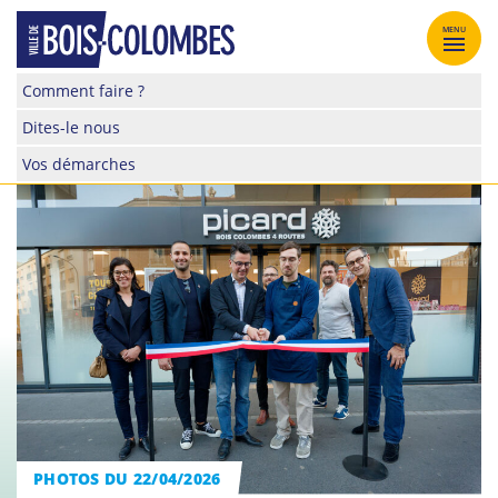
Skip
to
MENU
content
Site
Comment faire ?
officiel
Dites-le nous
de
la
Vos démarches
ville
de
Bois-
Colombes
PHOTOS DU 22/04/2026