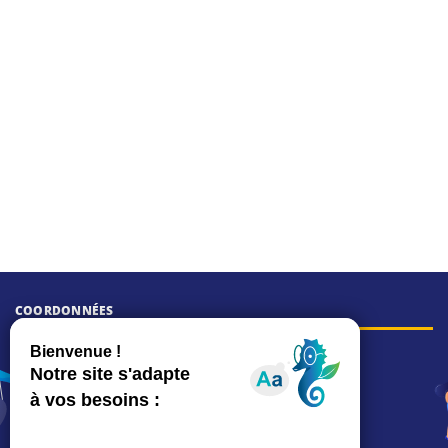
COORDONNÉES
Hôtel de ville
15, rue Charles-Duflos
01 41 19 83 00
Mairie de quartier Mermoz
Depuis le 28/01/2026 :