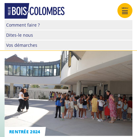
Skip
to
MENU
content
Site
Comment faire ?
officiel
Dites-le nous
de
la
Vos démarches
ville
de
Bois-
Colombes
RENTRÉE 2024