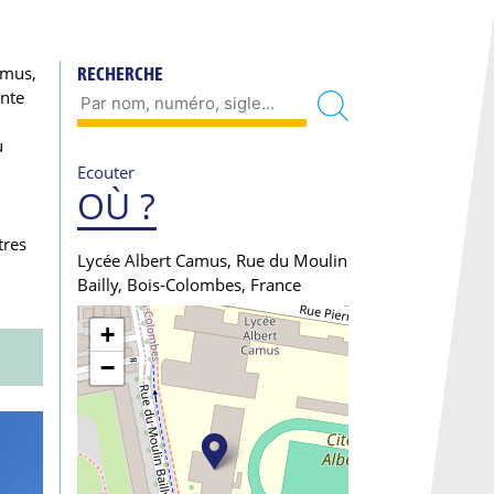
amus,
RECHERCHE
ente
u
Ecouter
OÙ ?
tres
Lycée Albert Camus, Rue du Moulin
Bailly, Bois-Colombes, France
+
−