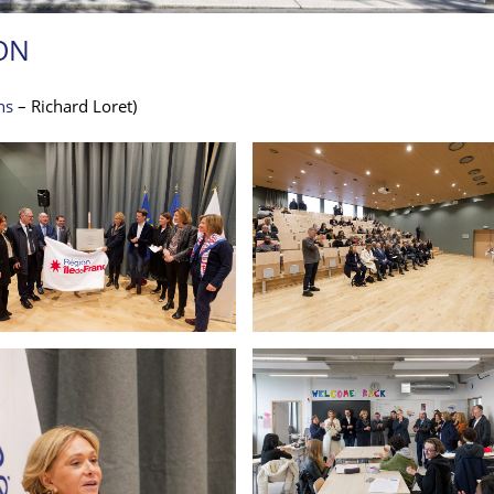
ON
ns
– Richard Loret)