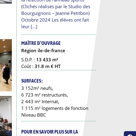
(Clichés réalisés par le Studio des
Bourguignons – Jeanne Petitbon)
Octobre 2024 Les élèves ont fait
leur […]
MAÎTRE D’OUVRAGE
Région ile-de-france
S.D.P. :
13 433 m²
Coût :
31.8 m € HT
SURFACES :
3 152m² neufs,
6 723 m² restructurés,
2 443 m² Internat,
1 115 m² logements de fonction
Niveau BBC
POUR EN SAVOIR PLUS SUR LA