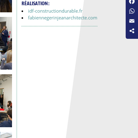
RÉALISATION :
Fac
idf-constructiondurable.fr
fabiennegerinjeanarchitecte.com
Wha
Emai