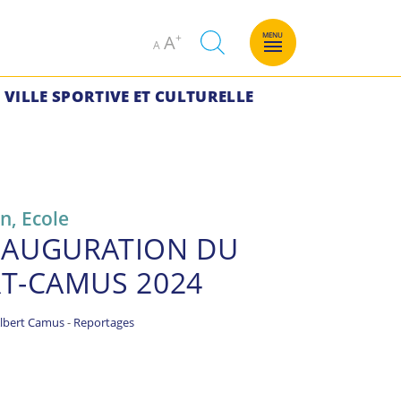
Decrease
Increase
MENU
A
A
font
font
size.
size.
VILLE SPORTIVE ET CULTURELLE
on
,
Ecole
NAUGURATION DU
RT-CAMUS 2024
Albert Camus
-
Reportages