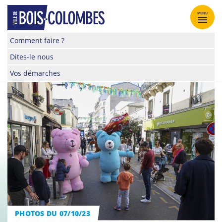
Skip
to
MENU
content
Site
Comment faire ?
officiel
Dites-le nous
de
la
Vos démarches
ville
de
Bois-
Colombes
PHOTOS DU 07/10/23