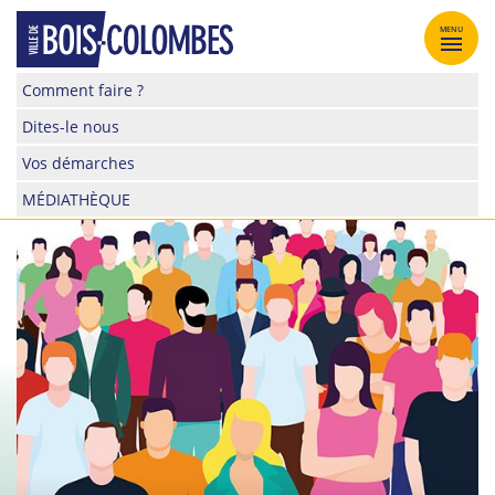
Skip
to
MENU
content
Site
Comment faire ?
officiel
Dites-le nous
de
la
Vos démarches
ville
MÉDIATHÈQUE
de
Bois-
Colombes