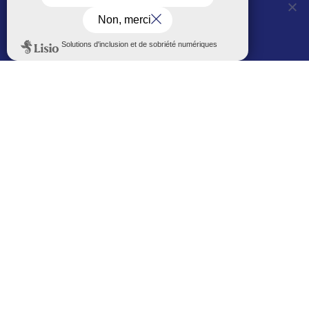
01 56 83 75 10
OUI, j'accepte
NON, je refuse
Voir les horaires
LES AUTRES SITES DE LA VILLE
Politique de confidentialité
Le Mémorial numérique
L’espace famille (bois-co déclic)
Boiscoboutiques.fr
Le site de la médiathèque
Entre Bois-Colombiens
SUIVEZ-NOUS AUTREMENT
Sur bois-co mobile
La ville dans votre poche
M’inscrire
Newsletters
Recevez les informations par mail
M’inscrire
Service SMS