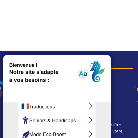
COORDONNÉES
Hôtel de ville
15, rue Charles-Duflos
01 41 19 83 00
Mairie de quartier Mermoz
Depuis le 28/01/2026 :
90, rue de l'Abbé Jean-Glatz
01 71 11 45 45
Nous utilisons des cookies techniques pour connaître
Mairie de quartier Les Bruyères
l'évolution de l'audience du site et pour améliorer votre
2, allée Marc-Birkigt
expérience.