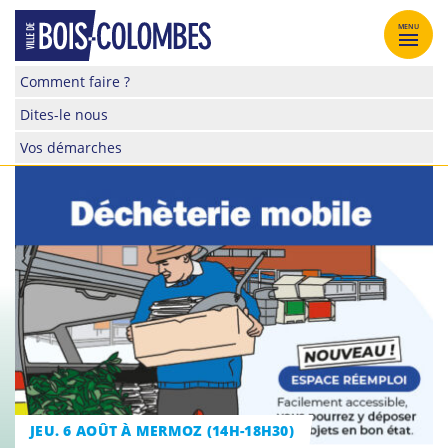
Skip
to
MENU
content
Site
Comment faire ?
officiel
Dites-le nous
de
la
Vos démarches
ville
de
Bois-
Colombes
JEU. 6 AOÛT À MERMOZ (14H-18H30)