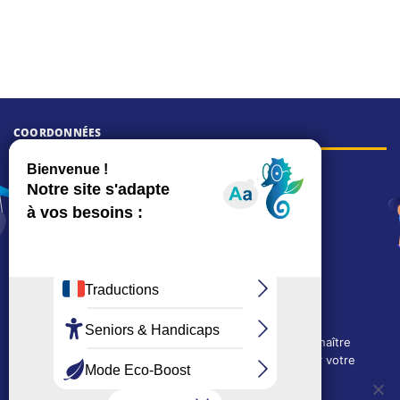
COORDONNÉES
Hôtel de ville
15, rue Charles-Duflos
01 41 19 83 00
Mairie de quartier Mermoz
Depuis le 28/01/2026 :
90, rue de l'Abbé Jean-Glatz
01 71 11 45 45
Mairie de quartier Les Bruyères
2, allée Marc-Birkigt
Nous utilisons des cookies techniques pour connaître
01 56 83 75 10
l'évolution de l'audience du site et pour améliorer votre
Voir les horaires
expérience.