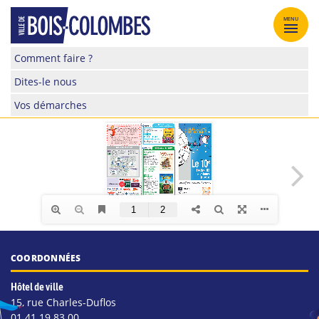
Skip
to
MENU
content
Site
Comment faire ?
officiel
Dites-le nous
de
la
Vos démarches
ville
de
Bois-
Colombes
COORDONNÉES
Hôtel de ville
15, rue Charles-Duflos
01 41 19 83 00