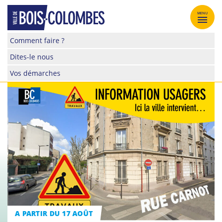
Skip
to
MENU
content
Site
Comment faire ?
officiel
Dites-le nous
de
la
Vos démarches
ville
de
Bois-
Colombes
A PARTIR DU 17 AOÛT