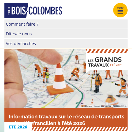
Skip
to
MENU
content
Site
Comment faire ?
officiel
Dites-le nous
de
la
Vos démarches
ville
de
Bois-
Colombes
ETÉ 2026